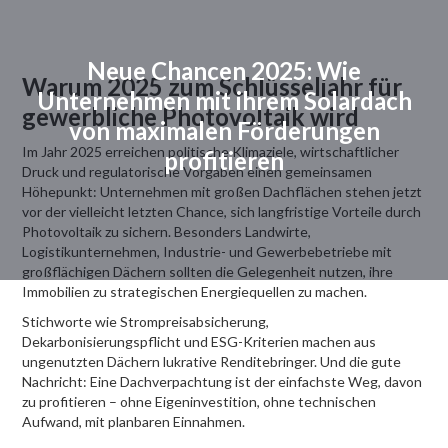
Neue Chancen 2025: Wie
Warum 2025 zum Schlüsseljahr für
Unternehmen mit ihrem Solardach
gewerbliche Photovoltaik wird
von maximalen Förderungen
Im Jahr 2025 erreichen politische Klimaziele, wirtschaftlicher
profitieren
Druck und regulatorische Vorgaben einen gemeinsamen
Höhepunkt: Unternehmen mit großen Dachflächen stehen jetzt
vor der vielleicht letzten Chance, sich langfristige Vorteile durch
Photovoltaik zu sichern. Besonders Landwirte,
Logistikunternehmen, Industrie- und Gewerbebetriebe mit
großflächigen Dächern sollten die Gelegenheit nutzen, ihre
Immobilien zu strategischen Energiequellen zu machen.
Stichworte wie Strompreisabsicherung,
Dekarbonisierungspflicht und ESG-Kriterien machen aus
ungenutzten Dächern lukrative Renditebringer. Und die gute
Nachricht: Eine Dachverpachtung ist der einfachste Weg, davon
zu profitieren – ohne Eigeninvestition, ohne technischen
Aufwand, mit planbaren Einnahmen.