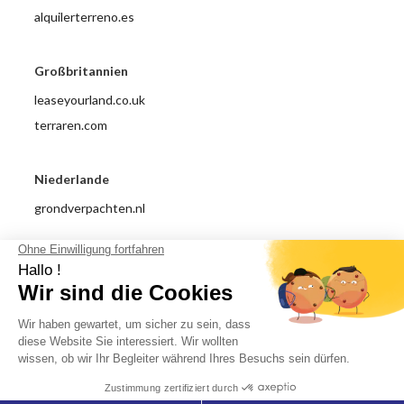
alquilerterreno.es
Großbritannien
leaseyourland.co.uk
terraren.com
Niederlande
grondverpachten.nl
Impressum
Datenschutzrichtlinie
Allgemeine Nutzungsbedingungen
Über uns
© 2018 - 2026 Dachverpachtung.com All right reserved.