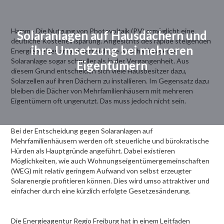
Hamm - Die Nutzung von Photovoltaik (PV) ermöglicht eine
Solaranlagen auf Hausdächern und
deutliche Kosteneinsparung. Angesichts des rapide steigenden
ihre Umsetzung bei mehreren
Energiepreises amortisiert sich die Anschaffung einer
Solaranlage sogar schneller als in der Vergangenheit. Aus
Eigentümern
diesem Grund entscheiden sich viele Hausbesitzer dazu,
Solarzellen auf ihren Dächern zu installieren. Im Gegensatz dazu
bleiben die Dächer von Mehrfamilienhäusern mit mehreren
Eigentümern oft ungenutzt. Das muss jedoch nicht sein.
Bei der Entscheidung gegen Solaranlagen auf
Mehrfamilienhäusern werden oft steuerliche und bürokratische
Hürden als Hauptgründe angeführt. Dabei existieren
Möglichkeiten, wie auch Wohnungseigentümergemeinschaften
(WEG) mit relativ geringem Aufwand von selbst erzeugter
Solarenergie profitieren können. Dies wird umso attraktiver und
einfacher durch eine kürzlich erfolgte Gesetzesänderung.
Die Energieagentur Regio Freiburg hat in einem Leitfaden