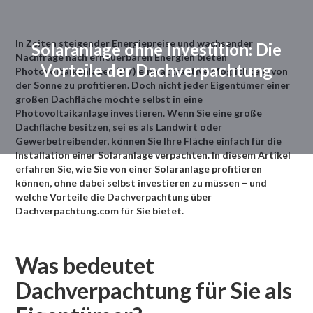
In Zeiten steigender Energiepreise und wachsender
Solaranlage ohne Investition: Die
Nachfrage nach erneuerbaren Energien bieten
Vorteile der Dachverpachtung
Photovoltaikanlagen (PV) eine attraktive Möglichkeit, von
der Sonne zu profitieren. Doch nicht jeder Eigentümer einer
großen Dachfläche möchte selbst in eine
Photovoltaikanlage investieren. Wenn Sie eine große
Dachfläche besitzen, sei es als Landwirt oder
Gewerbetreibender, können Sie Ihre Fläche einfach für die
Installation einer Solaranlage verpachten. In diesem Artikel
erfahren Sie, wie Sie von einer Solaranlage profitieren
können, ohne dabei selbst investieren zu müssen – und
welche Vorteile die Dachverpachtung über
Dachverpachtung.com für Sie bietet.
Was bedeutet
Dachverpachtung für Sie als