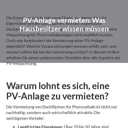
Die Energiewende bringt neue Chancen – besonders für
PV-Anlage vermieten: Was
Eigentümer großer Dachflächen. Anstatt ungenutzte
Hausbesitzer wissen müssen
Dachareale brachliegen zu lassen, können Sie diese durch eine
Verpachtung für Photovoltaikanlagen wirtschaftlich nutzen.
Doch wie funktioniert die Vermietung einer PV-Anlage
eigentlich? Welche Voraussetzungen müssen erfüllt sein, und
worauf sollten Sie bei der Umsetzung achten? In diesem Artikel
erhalten Sie einen umfassenden Überblick über alle Aspekte der
PV-Verpachtung.
Warum lohnt es sich, eine
PV-Anlage zu vermieten?
Die Vermietung von Dachflächen für Photovoltaik ist nicht nur
nachhaltig, sondern auch wirtschaftlich attraktiv. Die
wichtigsten Vorteile:
Langfristige Einnahmen:
Über 20 bis 30 Jahre sind