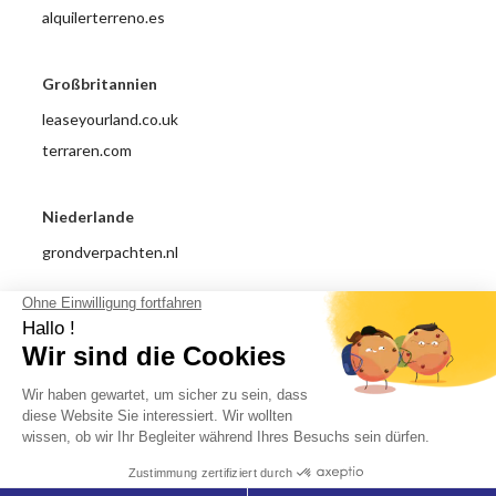
alquilerterreno.es
Großbritannien
leaseyourland.co.uk
terraren.com
Niederlande
grondverpachten.nl
Impressum
Datenschutzrichtlinie
Allgemeine Nutzungsbedingungen
Über uns
© 2018 - 2026 Dachverpachtung.com All right reserved.