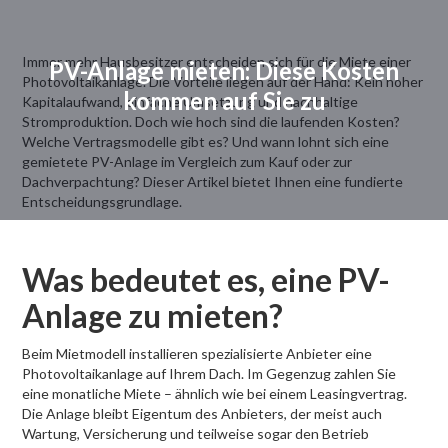
Immer mehr Hausbesitzer entscheiden sich für die Miete einer
PV-Anlage mieten: Diese Kosten
Photovoltaikanlage. Die Vorteile liegen auf der Hand: Kein hoher
kommen auf Sie zu
Kapitalaufwand, einfache Umsetzung und nachhaltige
Stromproduktion. Doch wie hoch sind die laufenden Kosten?
Welche Vertragsmodelle gibt es? Und wann lohnt sich eine
gemietete PV-Anlage im Vergleich zum Kauf oder zur
Dachverpachtung? Dieser Artikel bietet Ihnen eine fundierte
Entscheidungsgrundlage.
Was bedeutet es, eine PV-
Anlage zu mieten?
Beim Mietmodell installieren spezialisierte Anbieter eine
Photovoltaikanlage auf Ihrem Dach. Im Gegenzug zahlen Sie
eine monatliche Miete – ähnlich wie bei einem Leasingvertrag.
Die Anlage bleibt Eigentum des Anbieters, der meist auch
Wartung, Versicherung und teilweise sogar den Betrieb