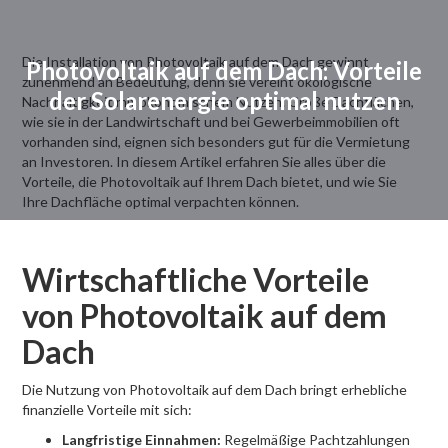
Die Installation von Photovoltaik auf dem Dach gewinnt
Photovoltaik auf dem Dach: Vorteile
zunehmend an Bedeutung, denn sie vereint ökologische
der Solarenergie optimal nutzen
Nachhaltigkeit mit ökonomischem Nutzen. Große Dachflächen,
wie sie in der Landwirtschaft und bei Gewerbeimmobilien oft
vorhanden sind, eignen sich besonders gut für die Vermietung
an Investoren. In diesem Artikel erfahren Sie alles über die
Vorteile, die Photovoltaik auf Ihrem Dach bietet, und wie Sie
Ihre Dachfläche optimal verpachten können.
Wirtschaftliche Vorteile
von Photovoltaik auf dem
Dach
Die Nutzung von Photovoltaik auf dem Dach bringt erhebliche
finanzielle Vorteile mit sich:
Langfristige Einnahmen:
Regelmäßige Pachtzahlungen