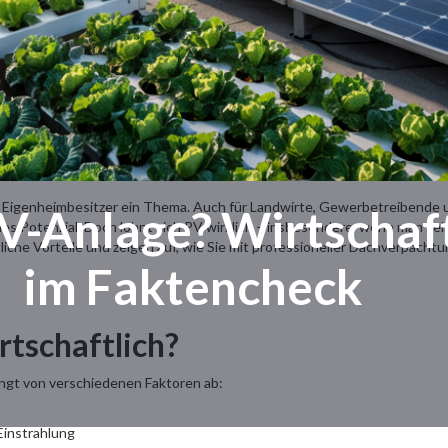
für Eigenheimbesitzer ein Thema. Auch für Landwirte, Gewerbetreibend
PV-Anlage? Wirtschaft
es Potenzial. Doch lohnt sich PV wirklich – insbesondere, wenn man selbs
ftliche Vorteile und zeigen auf, wie Sie mit professioneller Dachverpac
im Faktencheck
rtschaftlich?
ängt von verschiedenen Faktoren ab:
Einstrahlung