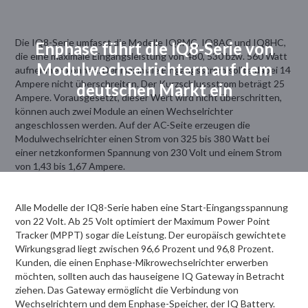
Die IQ8-Serie umfasst die Modelle IQ8MC, IQ8AC und IQ8HC,
Enphase führt die IQ8-Serie von
die eine maximale Eingangsleistung von 480, 530 bzw. 560 Watt
Modulwechselrichtern auf dem
aufnehmen können. Der maximale Eingangsstrom sollte dabei 14
Ampere nicht überschreiten. Der Kurzschlussstrom beträgt 25
deutschen Markt ein
Ampere. Vorausgesetzt, dieser Wert wird nicht überschritten,
können auch zwei Module an einen Wechselrichter
angeschlossen werden. Auf der AC-Seite erzeugen die
Modulwechselrichter einen Strom von 325 bis 380 Watt bei
einer netzkonformen Spannung von 230 Volt und einem Strom
von 1,43 bis 1,67 Ampere.
Alle Modelle der IQ8-Serie haben eine Start-Eingangsspannung
von 22 Volt. Ab 25 Volt optimiert der Maximum Power Point
Tracker (MPPT) sogar die Leistung. Der europäisch gewichtete
Wirkungsgrad liegt zwischen 96,6 Prozent und 96,8 Prozent.
Kunden, die einen Enphase-Mikrowechselrichter erwerben
möchten, sollten auch das hauseigene IQ Gateway in Betracht
ziehen. Das Gateway ermöglicht die Verbindung von
Wechselrichtern und dem Enphase-Speicher, der IQ Battery.