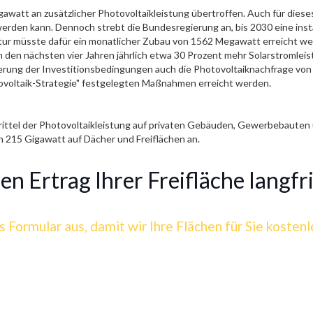
awatt an zusätzlicher Photovoltaikleistung übertroffen. Auch für diese
erden kann. Dennoch strebt die Bundesregierung an, bis 2030 eine insta
tur müsste dafür ein monatlicher Zubau von 1562 Megawatt erreicht w
 den nächsten vier Jahren jährlich etwa 30 Prozent mehr Solarstromleistun
sserung der Investitionsbedingungen auch die Photovoltaiknachfrage von
ovoltaik-Strategie" festgelegten Maßnahmen erreicht werden.
ttel der Photovoltaikleistung auf privaten Gebäuden, Gewerbebauten un
n 215 Gigawatt auf Dächer und Freiflächen an.
n Ertrag Ihrer Freifläche langfri
s Formular aus, damit wir Ihre Flächen für Sie kosten