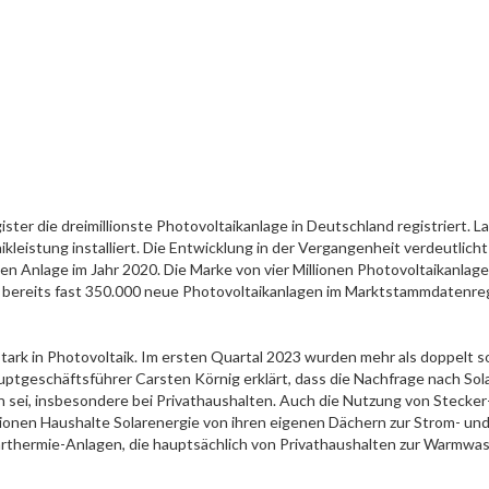
r die dreimillionste Photovoltaikanlage in Deutschland registriert. 
ikleistung installiert. Die Entwicklung in der Vergangenheit verdeutlic
sten Anlage im Jahr 2020. Die Marke von vier Millionen Photovoltaikanlag
hr bereits fast 350.000 neue Photovoltaikanlagen im Marktstammdatenreg
tark in Photovoltaik. Im ersten Quartal 2023 wurden mehr als doppelt s
auptgeschäftsführer Carsten Körnig erklärt, dass die Nachfrage nach Sol
ei, insbesondere bei Privathaushalten. Auch die Nutzung von Stecker-
llionen Haushalte Solarenergie von ihren eigenen Dächern zur Strom- u
Solarthermie-Anlagen, die hauptsächlich von Privathaushalten zur War