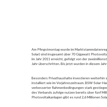
Am Pfingstmontag wurde im Marktstammdatenregiste
Solar) sind insgesamt über 70 Gigawatt Photovolta
im Jahr 2011 erreicht, gefolgt von der zweimillion
Jahr überschritten. Bis jetzt wurden in diesem Ja
Besonders Privathaushalte investieren weiterhin s
installiert wie im Vorjahreszeitraum. BSW-Solar-H
verbesserter Rahmenbedingungen stark gestiegen s
des Verbands zufolge nutzen bereits über fünf Mi
Photovoltaikanlagen gibt es rund 2,6 Millionen 