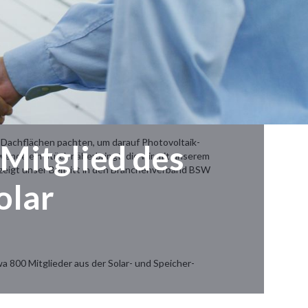
 Dachflächen pachten, um darauf Photovoltaik-
 Mitglied des
ewende ein Stück näherbringt, die wir mit unserem
 zeigt unser Beitritt in den Branchenverband BSW
olar
 800 Mitglieder aus der Solar- und Speicher-