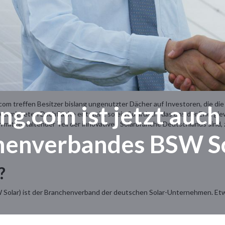
om treffen Besitzer bislang ungenutzter Dächer auf Investoren, die die
g.com ist jetzt auch
er vermieteten Dachfläche entsteht so ein Solardach, das uns der Energi
h mitgestaltender Teil der innovativen Solarbranche Deutschlands sind,
henverbandes BSW S
?
W Solar) ist der Branchenverband der deutschen Solar-Unternehmen. Etwa