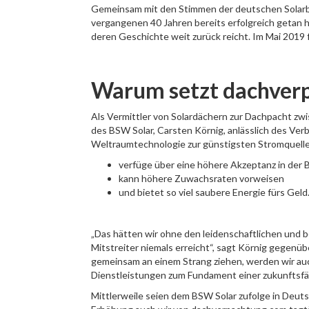
Gemeinsam mit den Stimmen der deutschen Solarbr
vergangenen 40 Jahren bereits erfolgreich getan h
deren Geschichte weit zurück reicht. Im Mai 2019 
Warum setzt dachverp
Als Vermittler von Solardächern zur Dachpacht zwi
des BSW Solar, Carsten Körnig, anlässlich des Ver
Weltraumtechnologie zur günstigsten Stromquelle
verfüge über eine höhere Akzeptanz in der 
kann höhere Zuwachsraten vorweisen
und bietet so viel saubere Energie fürs Geld
„Das hätten wir ohne den leidenschaftlichen und
Mitstreiter niemals erreicht“, sagt Körnig gegenü
gemeinsam an einem Strang ziehen, werden wir auc
Dienstleistungen zum Fundament einer zukunftsfä
Mittlerweile seien dem BSW Solar zufolge in Deutsc