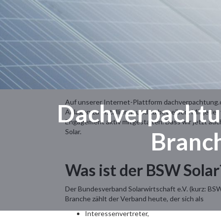
Auf unserer Internet-Plattform dachverpachtung.c
Dachverpachtun
Anlagen zu installieren und zu betreiben. Mit jed
Engagement aktiv mitgestalten. Dass wir jetzt auc
Solar.
Branc
Was ist der BSW Solar
Der Bundesverband Solarwirtschaft e.V. (kurz: BS
Branche zählt der Verband heute, der sich als
Interessenvertreter,