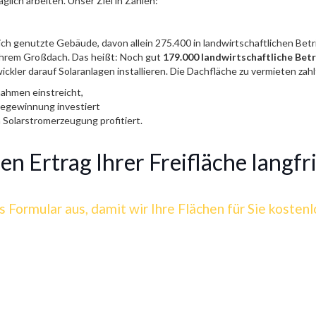
ich arbeiten. Unser Ziel in Zahlen:
lich genutzte Gebäude, davon allein 275.400 in landwirtschaftlichen Be
ihrem Großdach. Das heißt: Noch gut
179.000 landwirtschaftliche Bet
ckler darauf Solaranlagen installieren. Die Dachfläche zu vermieten zahlt 
nahmen einstreicht,
giegewinnung investiert
 Solarstromerzeugung profitiert.
n Ertrag Ihrer Freifläche langfri
s Formular aus, damit wir Ihre Flächen für Sie kosten