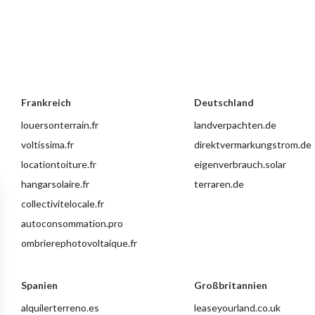
Frankreich
Deutschland
louersonterrain.fr
landverpachten.de
voltissima.fr
direktvermarkungstrom.de
locationtoiture.fr
eigenverbrauch.solar
hangarsolaire.fr
terraren.de
collectivitelocale.fr
autoconsommation.pro
ombrierephotovoltaique.fr
Spanien
Großbritannien
alquilerterreno.es
leaseyourland.co.uk