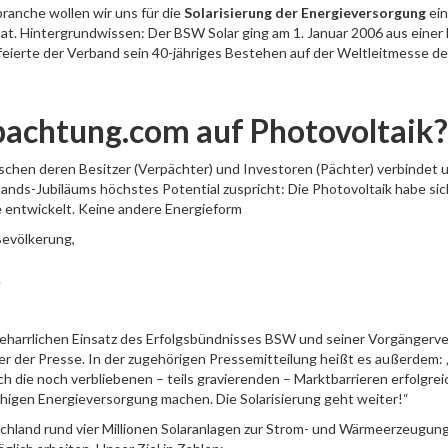
anche wollen wir uns für die
Solarisierung der Energieversorgung
ein
at. Hintergrundwissen: Der BSW Solar ging am 1. Januar 2006 aus einer
feierte der Verband sein 40-jähriges Bestehen auf der Weltleitmesse der
achtung.com auf Photovoltaik?
schen deren Besitzer (Verpächter) und Investoren (Pächter) verbindet 
bands-Jubiläums höchstes Potential zuspricht: Die Photovoltaik habe si
 entwickelt. Keine andere Energieform
Bevölkerung,
.
 beharrlichen Einsatz des Erfolgsbündnisses BSW und seiner Vorgänger
ber der Presse. In der zugehörigen Pressemitteilung heißt es außerdem: 
h die noch verbliebenen – teils gravierenden – Marktbarrieren erfolgre
higen Energieversorgung machen. Die Solarisierung geht weiter!“
hland rund vier Millionen Solaranlagen zur Strom- und Wärmeerzeugung in